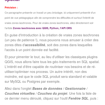
Précision :
Ce paragraphe présente un travail un peu
bricolage
, ici uniquement présenté d'un
point de vue pédagogique afin de comprendre les difficultés et surtout l'intérêt de
vraies zones isochrones. Pour de vraies zones isochrones, allez directement voir
l'article
Zones isochrones avec QGIS, Python, l'API ORS
.
En guise d'introduction à la création de vraies zones isochrones
(un peu de patience !), nous pouvons nous amuser à créer des
zones dites d'
accessibilité
, soit des zones dans lesquelles
l'accès à un point donnée est facilité.
Et pour pimenter le tout, au lieu d'utiliser les classiques plugins
QGIS, nous allons faire tous les géo-traitements en SQL spatial.
L'intérêt est d'être capable de routiniser nos besoins et de ré-
utiliser/optimiser nos process. Un autre intérêt, non des
moindre, est que le code SQL produit sera standard et valable
sur MySQL ou Postgres par exemple.
Allez dans l'onglet
Bases de données / Gestionnaire /
Couches virtuelles / Couches du projet
. Une fois la liste de
ce dernier menu déroulé, cliquez sur l'outil
Fenêtre SQL
, puis :