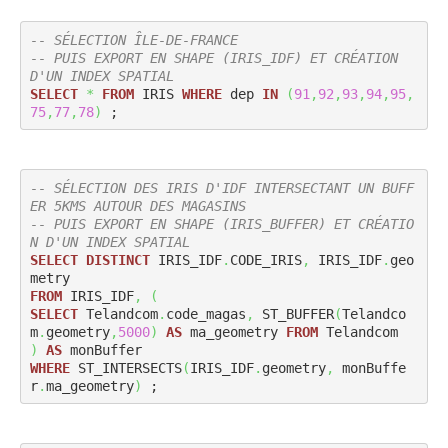
-- SÉLECTION ÎLE-DE-FRANCE
-- PUIS EXPORT EN SHAPE (IRIS_IDF) ET CRÉATION 
D'UN INDEX SPATIAL
SELECT
*
FROM
 IRIS 
WHERE
 dep 
IN
(
91
,
92
,
93
,
94
,
95
,
75
,
77
,
78
)
 ;
-- SÉLECTION DES IRIS D'IDF INTERSECTANT UN BUFF
ER 5KMS AUTOUR DES MAGASINS
-- PUIS EXPORT EN SHAPE (IRIS_BUFFER) ET CRÉATIO
N D'UN INDEX SPATIAL
SELECT
DISTINCT
 IRIS_IDF
.
CODE_IRIS
,
 IRIS_IDF
.
geo
FROM
 IRIS_IDF
,
(
SELECT
 Telandcom
.
code_magas
,
 ST_BUFFER
(
Telandco
m
.
geometry
,
5000
)
AS
 ma_geometry 
FROM
)
AS
WHERE
 ST_INTERSECTS
(
IRIS_IDF
.
geometry
,
 monBuffe
r
.
ma_geometry
)
 ;