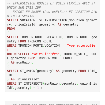
-- INTERSECTION ROUTES ET VOIES FERRÉES AVEC ST_
UNION SUR IRIS_IDF
-- EXPORT EN SHAPE (RoutesEtFer) ET CRÉATION D'U
N INDEX SPATIAL
SELECT
 VOCATION
,
 ST_INTERSECTION
(
monUnion
.
geomet
ry
,
 unionIrisIdf
.
geometry
)
AS
FROM
(
SELECT
 TRONCON_ROUTE
.
VOCATION
,
 TRONCON_ROUTE
.
geo
metry 
FROM
WHERE
 TRONCON_ROUTE
.
VOCATION 
=
'Type autoroutie
r'
UNION
SELECT
'Voies ferrées'
,
 TRONCON_VOIE_FERRE
E
.
geometry 
FROM
)
AS
 monUnion
,
(
SELECT
 ST_UNION
(
geometry
)
AS
 geometry 
FROM
 IRIS_
)
AS
WHERE
 ST_INTERSECTS
(
monUnion
.
geometry
,
 unionIris
Idf
.
geometry
)
=
1
 ;