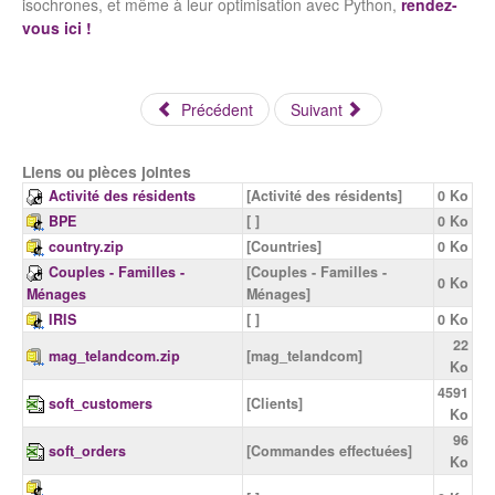
isochrones, et même à leur optimisation avec Python,
rendez-
vous ici !
Précédent
Suivant
Liens ou pièces jointes
Activité des résidents
[Activité des résidents]
0 Ko
BPE
[ ]
0 Ko
country.zip
[Countries]
0 Ko
Couples - Familles -
[Couples - Familles -
0 Ko
Ménages
Ménages]
IRIS
[ ]
0 Ko
22
mag_telandcom.zip
[mag_telandcom]
Ko
4591
soft_customers
[Clients]
Ko
96
soft_orders
[Commandes effectuées]
Ko