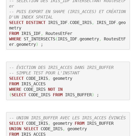
-- SÉLECTION DES IRIS_IDF INTERSECTANT RoutesEtF
er
-- PUIS EXPORT EN SHAPE (IRIS_ACCES) ET CRÉATION 
D'UN INDEX SPATIAL
SELECT
DISTINCT
 IRIS_IDF
.
CODE_IRIS
,
 IRIS_IDF
.
geo
FROM
 IRIS_IDF
,
WHERE
 ST_INTERSECTS
(
IRIS_IDF
.
geometry
,
 RoutesEtF
er
.
geometry
)
 ;
-- ÉVICTION DES IRIS_ACCES DANS IRIS_BUFFER
-- SIMPLE TEST POUR L'INSTANT
SELECT
 CODE_IRIS
,
FROM
WHERE
 CODE_IRIS 
NOT
IN
(
SELECT
 CODE_IRIS 
FROM
 IRIS_BUFFER
)
 ;
-- UNION IRIS_BUFFER AVEC LES IRIS_ACCES ÉVINCÉS
SELECT
 CODE_IRIS
,
 geometry 
FROM
UNION
SELECT
 CODE_IRIS
,
FROM