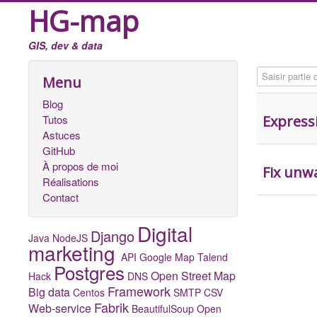
HG-map
GIS, dev & data
Saisir partie du
Menu
Blog
Tutos
Express
Astuces
GitHub
À propos de moi
Fix unw
Réalisations
Contact
Digital
Django
Java
NodeJS
marketing
API Google Map
Talend
Postgres
Open Street Map
Hack
DNS
Framework
Big data
Centos
SMTP
CSV
Fabrik
Web-service
BeautifulSoup
Open