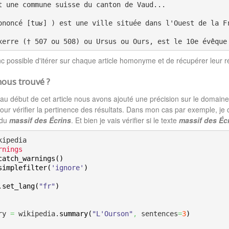
t une commune suisse du canton de Vaud...
ononcé [tuʁ] ) est une ville située dans l'Ouest de la F
xerre († 507 ou 508) ou Ursus ou Ours, est le 10e évêque
onc possible d'itérer sur chaque article homonyme et de récupérer leur 
ous trouvé ?
 début de cet article nous avons ajouté une précision sur le domaine 
pour vérifier la pertinence des résultats. Dans mon cas par exemple, j
 du
massif des Écrins
. Et bien je vais vérifier si le texte
massif des Éc
rnings
catch_warnings
(
)
simplefilter
(
'ignore'
)
.
set_lang
(
"fr"
)
ary 
=
 wikipedia.
summary
(
"L'Ourson"
,
 sentences
=
3
)