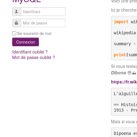
Voici une prem
Ici je cherche
Identifiant
import
 wi
Mot de passe
wikipedia
Se souvenir de moi
Connexion
summary 
=
Identifiant oublié ?
print
(
sum
Mot de passe oublié ?
Si vous teste
Dibona
😎⛰️
https://fr.w
L'aiguill
== Histoi
1913 - Pr
Mais si vous
Dipoena e