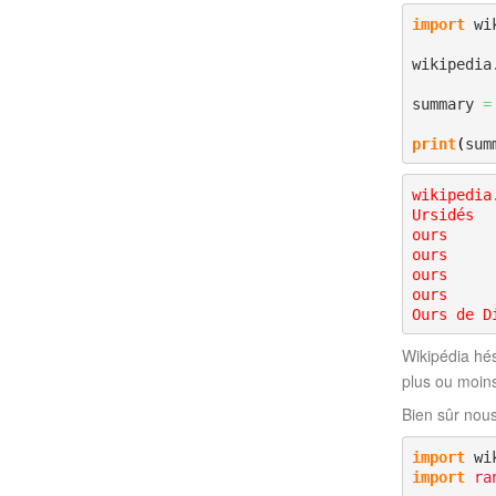
import
 wi
wikipedia
summary 
=
print
(
sum
wikipedia
Ursidés
ours
ours
ours
ours
Ours de D
Wikipédia hé
plus ou moins
Bien sûr nou
import
import
ra