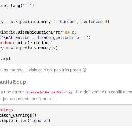
.
set_lang
(
"fr"
)
ary 
=
 wikipedia.
summary
(
"L'Ourson"
,
 sentences
=
3
)
kipedia.
DisambiguationError
as
 e:

(
'
\n
Attention : DisambiguationError !'
)
andom
.
choice
(
e.
options
)
ary 
=
 wikipedia.
summary
(
s
)
mary
)
, ça marche... Mais ce n'est pas très précis 😡
autifulSoup
 a une erreur
. Elle doit venir d'un conflit av
GuessedAtParserWarning
 je me contente de l'ignorer :
rnings
catch_warnings
(
)
simplefilter
(
'ignore'
)