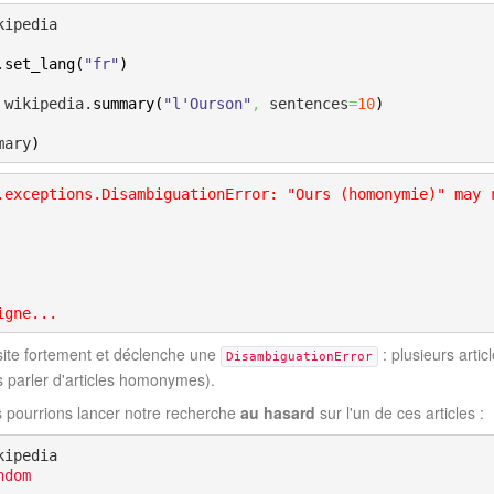
kipedia

.
set_lang
(
"fr"
)
 wikipedia.
summary
(
"l'Ourson"
,
 sentences
=
10
)
mary
)
.exceptions.DisambiguationError: "Ours (homonymie)" may 
igne...
site fortement et déclenche une
: plusieurs arti
DisambiguationError
 parler d'articles homonymes).
s pourrions lancer notre recherche
au hasard
sur l'un de ces articles :
ndom