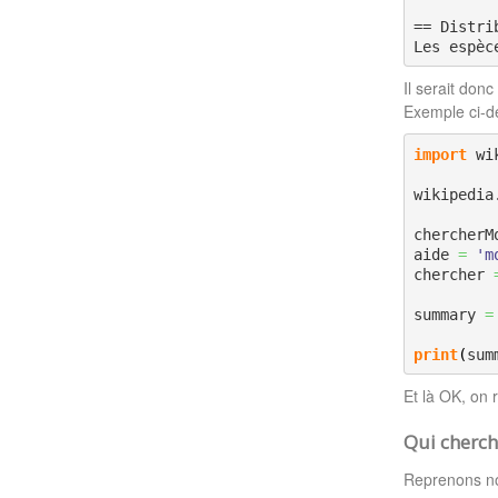
== Distri
Les espèc
Il serait don
Exemple ci-d
import
 wi
wikipedia
chercherM
aide 
=
'm
chercher 
summary 
=
print
(
sum
Et là OK, on 
Qui cherch
Reprenons no