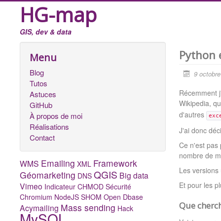
HG-map
GIS, dev & data
Python e
Menu
Blog
9 octobr
Tutos
Récemment j'a
Astuces
Wikipedia, qu
GitHub
d'autres
À propos de moi
exc
Réalisations
J'ai donc déc
Contact
Ce n'est pas 
nombre de mes
Emailing
Framework
WMS
XML
Les versions 
QGIS
Géomarketing
Big data
DNS
Et pour les p
Vimeo
Indicateur
CHMOD
Sécurité
Chromium
NodeJS
SHOM
Open Dbase
Que cherch
Mass sending
Acymailing
Hack
MySQL