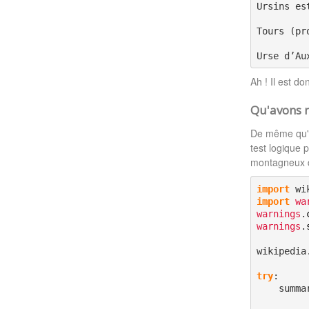
Ursins es
Tours (pr
Urse d’Au
Ah ! Il est d
Qu'avons n
De même qu'au
test logique 
montagneux
import
import
wa
warnings
.
warnings
.
wikipedia
try
:

    summ