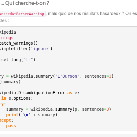
.. Qui cherche-t-on ?
, mais quid de nos résultats hasardeux ? On es
uessedAtParserWarning
cles :
rnings
catch_warnings
(
)
simplefilter
(
'ignore'
)
.
set_lang
(
"fr"
)
ary 
=
 wikipedia.
summary
(
"L'Ourson"
,
 sentences
=
3
)
(
summary
)
kipedia.
DisambiguationError
as
 e:

 
in
 e.
options
:

ry
:

            summary 
=
 wikipedia.
summary
(
p
,
 sentences
=
3
)
print
(
'
\n
'
 + summary
)
xcept
:

pass