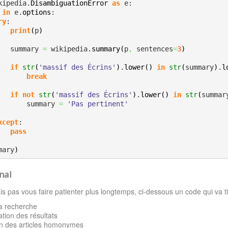
kipedia.
DisambiguationError
as
 e:

 
in
 e.
options
:

ry
:

print
(
p
)
            summary 
=
 wikipedia.
summary
(
p
,
 sentences
=
3
)
if
str
(
'massif des Écrins'
)
.
lower
(
)
in
str
(
summary
)
.
l
break
if
not
str
(
'massif des Écrins'
)
.
lower
(
)
in
str
(
summar
                summary 
=
'Pas pertinent'
xcept
:

pass
mary
)
nal
ais pas vous faire patienter plus longtemps, ci-dessous un code qui va ti
la recherche
ation des résultats
on des articles homonymes