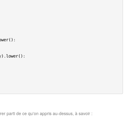
ower
(
)
:

y
)
.
lower
(
)
:

rer parti de ce qu'on appris au-dessus, à savoir :