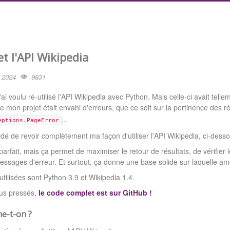
t l'API Wikipedia
e 2024
9831
i voulu ré-utilisé l'API Wikipedia avec Python. Mais celle-ci avait telle
e mon projet était envahi d'erreurs, que ce soit sur la pertinence des ré
...
eptions.PageError
idé de revoir complètement ma façon d'utiliser l'API Wikipedia, ci-desso
parfait, mais ça permet de maximiser le retour de résultats, de vérifier 
sages d'erreur. Et surtout, ça donne une base solide sur laquelle améli
utilisées sont Python 3.9 et Wikipedia 1.4.
lus pressés,
le code complet est sur GitHub !
e-t-on ?