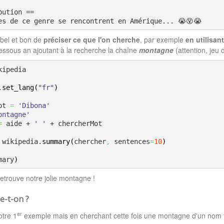
bution ==
es de ce genre se rencontrent en Amérique... 😭😵😭
c bel et bon de
préciser ce que l'on cherche
, par exemple
en utilisan
essous an ajoutant à la recherche la chaîne
montagne
(attention, jeu 
kipedia

.
set_lang
(
"fr"
)
ot 
=
'Dibona'
ontagne'
=
 aide + 
' '
 + chercherMot

 wikipedia.
summary
(
chercher
,
 sentences
=
10
)
mary
)
retrouve notre jolie montagne !
e-t-on ?
er
tre 1
exemple mais en cherchant cette fois une montagne d'un nom 