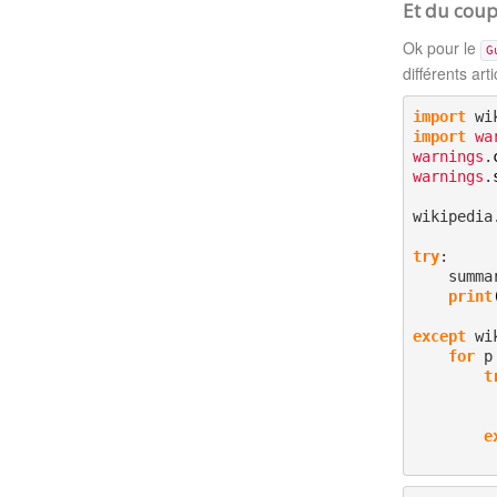
Et du coup.
Ok pour le
G
différents arti
import
import
wa
warnings
.
warnings
.
wikipedia
try
:

    summ
print
except
 wi
for
 p
t
e