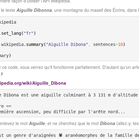
ière façon d'utiliser l'API Wikipedia.
 le texte
Aiguille Dibonna
, une montagne du massif des Écrins, dans l
kipedia

.
set_lang
(
"fr"
)
 wikipedia.
summary
(
"Aiguille Dibona"
,
 sentences
=
10
)
mary
)
z ce code, vous verrez qu'il fonctionne parfaitement. D'autant qu'un artic
👴
ikipedia.org/wiki/Aiguille_Dibona
e Dibona est une aiguille culminant à 3 131 m d'altitude
re ==
emière ascension, peu difficile par l'arête nord...
 enlevez le mot
Aiguille
, et ne cherchez que le mot
Dibona
(allez-y, tes
st un genre d'araignées 🕷️ aranéomorphes de la famille d