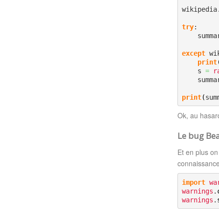
wikipedia
try
:

    summ
except
 wi
print
    s 
=
r
    summ
print
(
sum
Ok, au hasard
Le bug Be
Et en plus on
connaissance,
import
wa
warnings
.
warnings
.