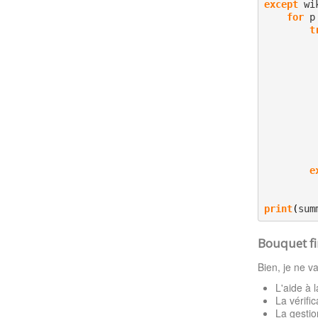
except
 wi
for
 p
t
e
print
(
sum
Bouquet fi
Bien, je ne v
L'aide à 
La vérific
La gesti