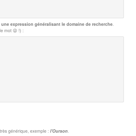
t une expression généralisant le domaine de recherche
.
de mot 😜 !) :
très générique, exemple :
l'Ourson
.